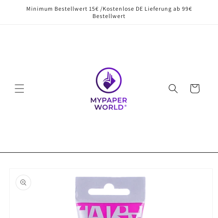
Direkt
Minimum Bestellwert 15€ /Kostenlose DE Lieferung ab 99€
zum
Bestellwert
Inhalt
Warenkorb
oduktinformationen
ringen