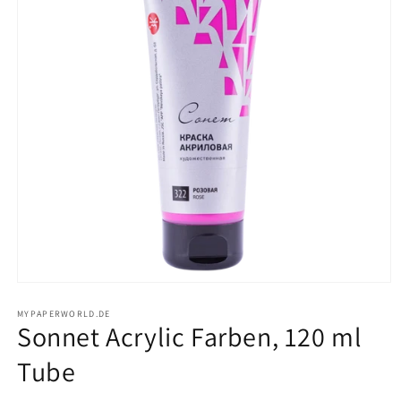
Medien
1
in
MYPAPERWORLD.DE
Sonnet Acrylic Farben, 120 ml
Modal
öffnen
Tube