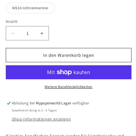
Variante
N511 Ultramarine
ausverkauft
oder
nicht
Anzahl
Anzahl
verfügbar
Verringere
Erhöhe
die
die
Menge
Menge
für
für
In den Warenkorb legen
Sonnet
Sonnet
Acrylic
Acrylic
Farben,
Farben,
120
120
ml
ml
Weitere Bezahlmöglichkeiten
Tube
Tube
Abholung bei
Mypaperworld Lager
verfügbar
Gewöhnlich fertig in 2 - 4 Tagen
Shop-Informationen anzeigen
Künstler-Acrylfarben Sonnet werden für künstlerische und