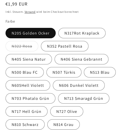
Normaler
€1,99 EUR
Preis
Inkl. Steuern.
Versand
wird beim Checkout berechnet
Farbe
N205 Golden Ocker
N317Rot Kraplack
Variante
N322 Rosa
N352 Pastell Rosa
ausverkauft
oder
nicht
N405 Siena Natur
N406 Siena Gebrannt
verfügbar
N500 Blau FC
N507 Türkis
N513 Blau
N605Hell Violett
N606 Dunkel Violett
N703 Phatalo Grün
N713 Smaragd Grün
N717 Hell Grün
N727 Olive
N810 Schwarz
N814 Grau