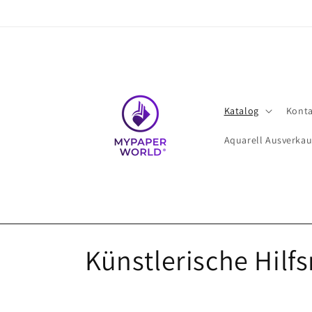
Direkt
zum
Inhalt
Katalog
Konta
Aquarell Ausverkau
K
Künstlerische Hilfs
a