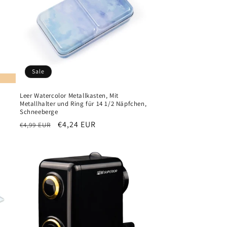
Sale
Leer Watercolor Metallkasten, Mit
Metallhalter und Ring für 14 1/2 Näpfchen,
Schneeberge
Normaler
Verkaufspreis
€4,24 EUR
€4,99 EUR
Preis