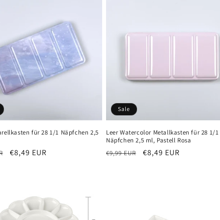
Sale
rellkasten für 28 1/1 Näpfchen 2,5
Leer Watercolor Metallkasten für 28 1/1
Näpfchen 2,5 ml, Pastell Rosa
er
Verkaufspreis
€8,49 EUR
Normaler
Verkaufspreis
€8,49 EUR
R
€9,99 EUR
Preis