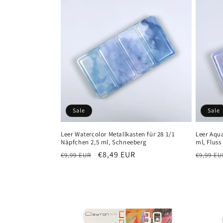
Sale
Sale
Leer Watercolor Metallkasten für 28 1/1
Leer Aqua
Näpfchen 2,5 ml, Schneeberg
ml, Fluss
Normaler
Verkaufspreis
€8,49 EUR
Normal
€9,99 EUR
€9,99 EU
Preis
Preis