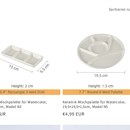
Sortieren n
ischpalette für Watercolor,
Keramik Mischpalette für Watercolor,
cm, Model N3
19,5×19,5×1,5cm, Model N5
er
EUR
Normaler
€4,99 EUR
Preis