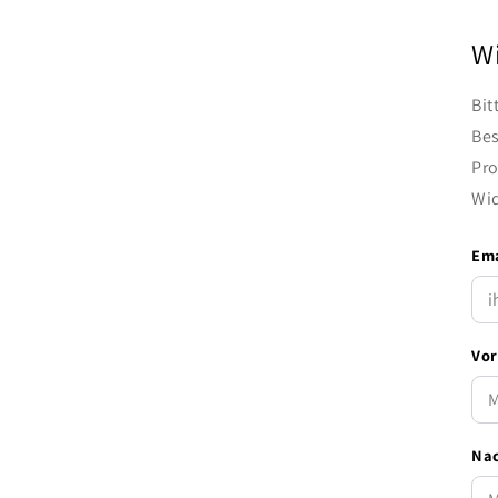
Wi
Bit
Bes
Pro
Wid
Ema
Vor
Na