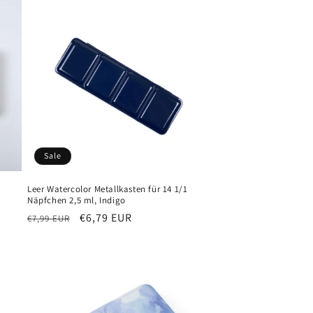
Sale
Leer Watercolor Metallkasten für 14 1/1
Näpfchen 2,5 ml, Indigo
Normaler
Verkaufspreis
€6,79 EUR
€7,99 EUR
Preis