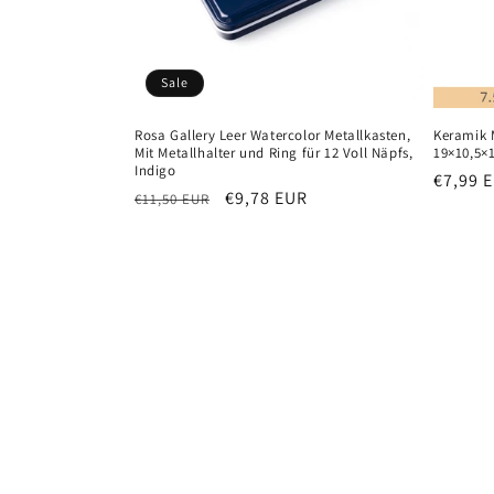
Sale
Rosa Gallery Leer Watercolor Metallkasten,
Keramik M
Mit Metallhalter und Ring für 12 Voll Näpfs,
19×10,5×
Indigo
Normal
€7,99 
Normaler
Verkaufspreis
€9,78 EUR
€11,50 EUR
Preis
Preis