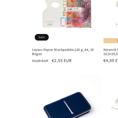
Sale
Leyton Papier Mischpalette,120 g, A4, 20
Keramik 
Bogen
20,5×20,
Normaler
Verkaufspreis
€2,55 EUR
Normal
€4,99 
€3,00 EUR
Preis
Preis