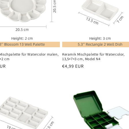
Mischpalette für Watercolor malen,
Keramik Mischpalette für Watercolor,
5×2 cm
13,5×7×3 cm, Model N4
er
EUR
Normaler
€4,99 EUR
Preis