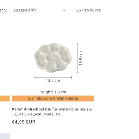
n
ach:
25 Produkte
Keramik Mischpalette für Watercolor malen,
13,5×13,5×1,5cm, Model N1
Normaler
€4,99 EUR
Preis