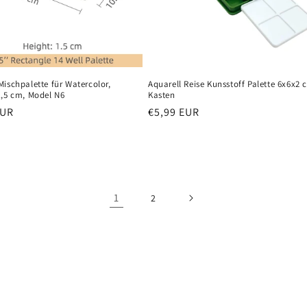
ischpalette für Watercolor,
Aquarell Reise Kunsstoff Palette 6x6x2 
1,5 cm, Model N6
Kasten
er
EUR
Normaler
€5,99 EUR
Preis
1
2