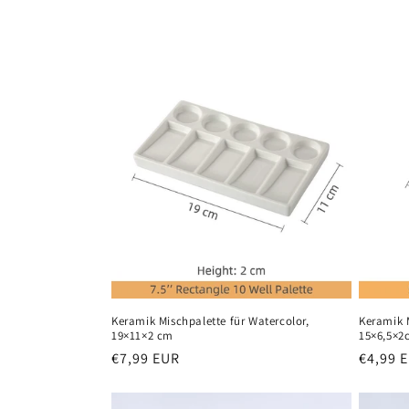
t
e
g
o
r
i
e
Keramik Mischpalette für Watercolor,
Keramik M
19×11×2 cm
15×6,5×2
:
Normaler
€7,99 EUR
Normal
€4,99 
Preis
Preis