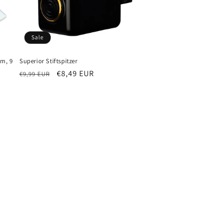
Sale
cm, 9
Superior Stiftspitzer
Normaler
Verkaufspreis
€8,49 EUR
€9,99 EUR
Preis