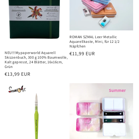
ROMAN SZMAL Leer Metallic
Aquarellkaste, Mini, für 12 1/2
Näpfchen
Normaler
€11,99 EUR
NEU!!!Mypaperworld Aquarell
Skizzenbuch, 300 g 100% Baumwolle,
Preis
Kalt gepresst, 24 Blätter, 16x16cm,
Grün
Normaler
€13,99 EUR
Preis