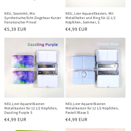
NEU, SeamiArt, Mix
NEU, Leer Aquarellkasten, Mit
Synthetische/Echt Ziegehaar Kurzer
Metallhalter und Ring für 12 1/2
französischer Pinsel
Näpfchen, Sommer, S
Normaler
€5,39 EUR
Normaler
€4,99 EUR
Preis
Preis
NEU,Leer Aquarellkasten
NEU,Leer Aquarellkasten
Metallkasten für 12 1/2 Näpfchen,
Metallkasten für 12 1/2 Näpfchen,
Dazzling Purple S
Pastell Blaue S
Normaler
€4,99 EUR
Normaler
€4,99 EUR
Preis
Preis