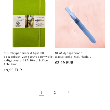
NEU!!!Mypaperworld Aquarell
NEW! Mypaperworld
Skizzenbuch, 200 g 100% Baumwolle,
Wassertankpinsel, Flach, L
Kaltgepresst , 18 Blätter, 19x13cm,
Normaler
€2,99 EUR
Apfel Grün
Preis
Normaler
€8,99 EUR
Preis
1
2