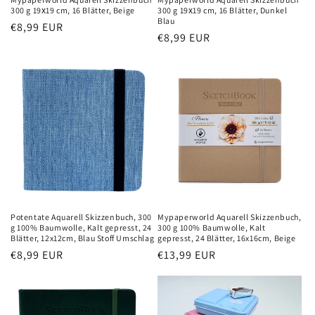
300 g 19х19 cm, 16 Blätter, Beige
300 g 19х19 cm, 16 Blätter, Dunkel
Blau
Normaler
€8,99 EUR
Normaler
€8,99 EUR
Preis
Preis
Potentate Aquarell Skizzenbuch, 300
Mypaperworld Aquarell Skizzenbuch,
g 100% Baumwolle, Kalt gepresst, 24
300 g 100% Baumwolle, Kalt
Blätter, 12x12cm, Blau Stoff Umschlag
gepresst, 24 Blätter, 16x16cm, Beige
Normaler
€8,99 EUR
Normaler
€13,99 EUR
Preis
Preis