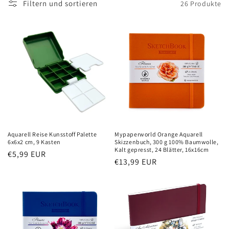
Filtern und sortieren
26 Produkte
e
g
o
r
i
e
:
Aquarell Reise Kunsstoff Palette
Mypaperworld Orange Aquarell
6x6x2 cm, 9 Kasten
Skizzenbuch, 300 g 100% Baumwolle,
Kalt gepresst, 24 Blätter, 16x16cm
Normaler
€5,99 EUR
Normaler
€13,99 EUR
Preis
Preis