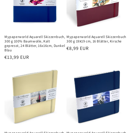
Mypaperworld Aquarell Skizzenbuch,
Mypaperworld Aquarell Skizzenbuch
300 g 100% Baumwolle, Kalt
300 g 19х19 cm, 16 Blätter, Kirsche
gepresst, 24 Blätter, 16x16cm, Dunkel
Normaler
€8,99 EUR
Blau
Preis
Normaler
€13,99 EUR
Preis
Mypaperworld Aquarell Skizzenbuch
Mypaperworld Aquarell Skizzenbuch