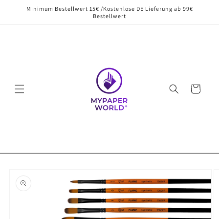
Direkt
Minimum Bestellwert 15€ /Kostenlose DE Lieferung ab 99€
zum
Bestellwert
Inhalt
Warenkorb
oduktinformationen
ringen