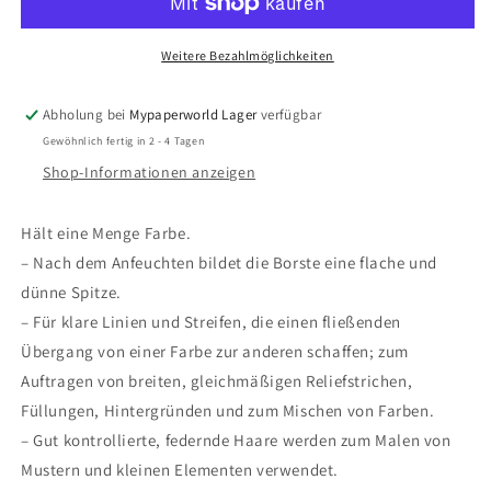
Pinsel
Pinsel
,Flame
,Flame
1368
1368
Weitere Bezahlmöglichkeiten
FR,
FR,
Katzenzunge,
Katzenzunge,
Abholung bei
Mypaperworld Lager
verfügbar
Kurzer
Kurzer
Gewöhnlich fertig in 2 - 4 Tagen
Stiel
Stiel
Shop-Informationen anzeigen
Hält eine Menge Farbe.
– Nach dem Anfeuchten bildet die Borste eine flache und
dünne Spitze.
– Für klare Linien und Streifen, die einen fließenden
Übergang von einer Farbe zur anderen schaffen; zum
Auftragen von breiten, gleichmäßigen Reliefstrichen,
Füllungen, Hintergründen und zum Mischen von Farben.
– Gut kontrollierte, federnde Haare werden zum Malen von
Mustern und kleinen Elementen verwendet.