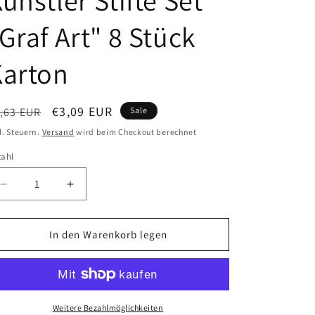
ünstler Stifte Set
n
Graf Art" 8 Stück
Karton
ormaler
Verkaufspreis
€3,09 EUR
,63 EUR
Sale
eis
l. Steuern.
Versand
wird beim Checkout berechnet
zahl
zahl
Verringere
Erhöhe
die
die
Menge
Menge
für
für
In den Warenkorb legen
Malevich
Malevich
Graphit
Graphit
Künstler
Künstler
Stifte
Stifte
Set
Set
Weitere Bezahlmöglichkeiten