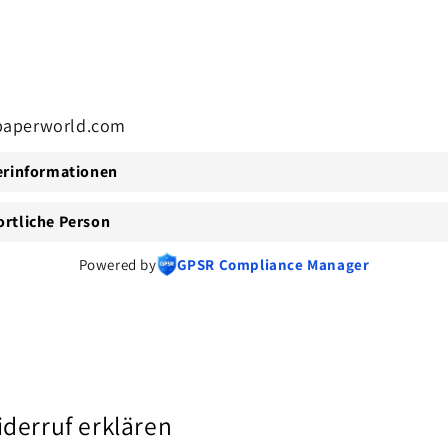
5
in
Modal
öffnen
aperworld.com
erinformationen
rtliche Person
Powered by
GPSR Compliance Manager
derruf erklären