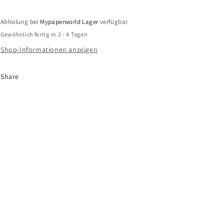
&quot;Graf
&quot;Graf
Art&quot;
Art&quot;
Abholung bei
Mypaperworld Lager
verfügbar
8
8
Gewöhnlich fertig in 2 - 4 Tagen
Stück
Stück
Karton
Karton
Shop-Informationen anzeigen
Share