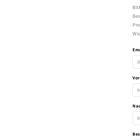
Bit
Bes
Pro
Wid
Ema
Vor
Na
Bes