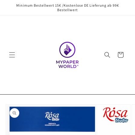
Direkt
Minimum Bestellwert 15€ /Kostenlose DE Lieferung ab 99€
zum
Bestellwert
Inhalt
Warenkorb
oduktinformationen
ringen