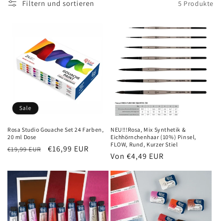
Filtern und sortieren
5 Produkte
e
g
o
r
i
e
Sale
:
Rosa Studio Gouache Set 24 Farben,
NEU!!!Rosa, Mix Synthetik &
20 ml Dose
Eichhörnchenhaar (10%) Pinsel,
FLOW, Rund, Kurzer Stiel
Normaler
Verkaufspreis
€16,99 EUR
€19,99 EUR
Normaler
Von €4,49 EUR
Preis
Preis