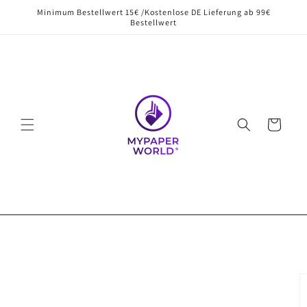
Direkt
Minimum Bestellwert 15€ /Kostenlose DE Lieferung ab 99€
zum
Bestellwert
Inhalt
Warenkorb
oduktinformationen
ringen