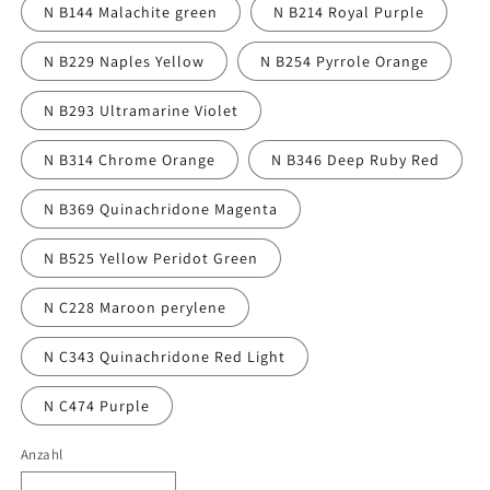
N B144 Malachite green
N B214 Royal Purple
N B229 Naples Yellow
N B254 Pyrrole Orange
N B293 Ultramarine Violet
N B314 Chrome Orange
N B346 Deep Ruby Red
N B369 Quinachridone Magenta
N B525 Yellow Peridot Green
N C228 Maroon perylene
N C343 Quinachridone Red Light
N C474 Purple
Anzahl
Anzahl