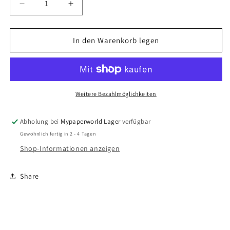
Verringere
Erhöhe
die
die
Menge
Menge
für
für
In den Warenkorb legen
Paul
Paul
Rubens
Rubens
extra-
extra-
feine
feine
Aquarellfarben,
Aquarellfarben,
Weitere Bezahlmöglichkeiten
15
15
ml
ml
Abholung bei
Mypaperworld Lager
verfügbar
Tube
Tube
Gewöhnlich fertig in 2 - 4 Tagen
Shop-Informationen anzeigen
Share